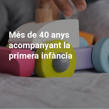
Més
de
40
anys
acompanyant
la
primera
infància