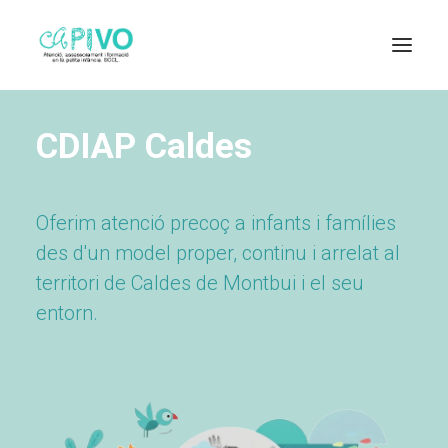
CDIAP
Caldes
Oferim atenció precoç a infants i famílies
des d'un model proper, continu i arrelat al
territori de Caldes de Montbui i el seu
entorn.